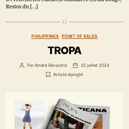
Restos du […]
Catégories
PHILIPPINES
POINT OF SALES
TROPA
Par
André Ravachol
22 juillet 2024
Auteur
Date
de
de
Article épinglé
l’article
l’article