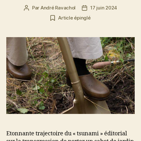
Par
André Ravachol
17 juin 2024
Auteur
Date
de
de
Article épinglé
l’article
l’article
Etonnante trajectoire du « tsunami » éditorial