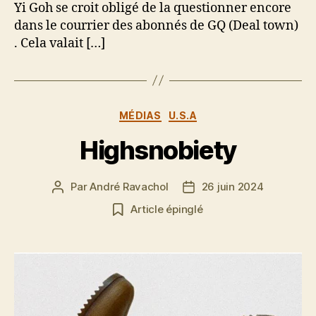
Yi Goh se croit obligé de la questionner encore
dans le courrier des abonnés de GQ (Deal town)
. Cela valait […]
Catégories
MÉDIAS
U.S.A
Highsnobiety
Par
André Ravachol
26 juin 2024
Auteur
Date
de
de
Article épinglé
l’article
l’article