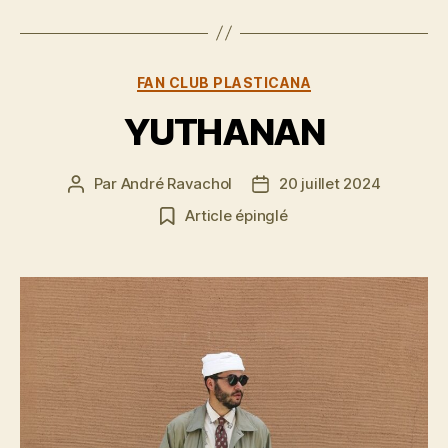
Catégories
FAN CLUB PLASTICANA
YUTHANAN
Par
André Ravachol
20 juillet 2024
Auteur
Date
de
de
Article épinglé
l’article
l’article