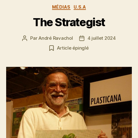
Catégories
MÉDIAS
U.S.A
The Strategist
Par
André Ravachol
4 juillet 2024
Auteur
Date
de
de
Article épinglé
l’article
l’article