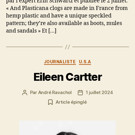
par l’expert Erin Schwartz et publiée le 2 juillet.
« And Plasticana clogs are made in France from
hemp plastic and have a unique speckled
pattern; they’re also available as boots, mules
and sandals » Et […]
Catégories
JOURNALISTE
U.S.A
Eileen Cartter
Par
André Ravachol
1 juillet 2024
Auteur
Date
de
de
Article épinglé
l’article
l’article