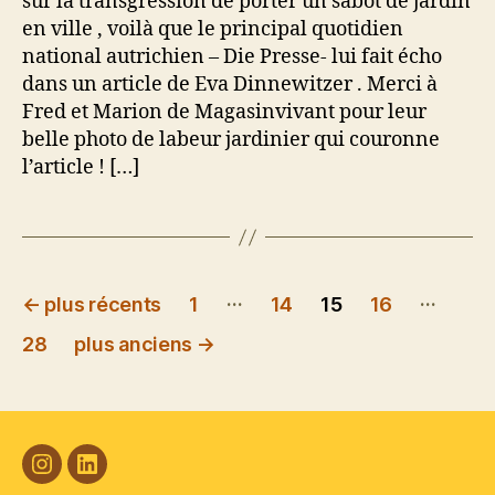
sur la transgression de porter un sabot de jardin
en ville , voilà que le principal quotidien
national autrichien – Die Presse- lui fait écho
dans un article de Eva Dinnewitzer . Merci à
Fred et Marion de Magasinvivant pour leur
belle photo de labeur jardinier qui couronne
l’article ! […]
Pagination
…
…
←
plus récents
1
14
15
16
des
28
plus anciens
→
publications
#Plasticana
Linkedin