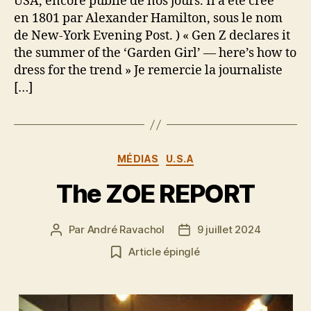
USA, encore publié de nos jours. Il a été créé
en 1801 par Alexander Hamilton, sous le nom
de New-York Evening Post. ) « Gen Z declares it
the summer of the ‘Garden Girl’ — here’s how to
dress for the trend » Je remercie la journaliste
[…]
Catégories
MÉDIAS
U.S.A
The ZOE REPORT
Par
André Ravachol
9 juillet 2024
Auteur
Date
de
de
Article épinglé
l’article
l’article