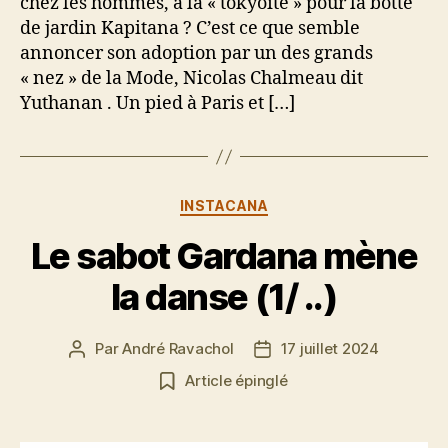
chez les hommes, à la « tokyoïte » pour la botte
de jardin Kapitana ? C’est ce que semble
annoncer son adoption par un des grands
« nez » de la Mode, Nicolas Chalmeau dit
Yuthanan . Un pied à Paris et […]
Catégories
INSTACANA
Le sabot Gardana mène
la danse (1/ ..)
Par
André Ravachol
17 juillet 2024
Auteur
Date
de
de
Article épinglé
l’article
l’article