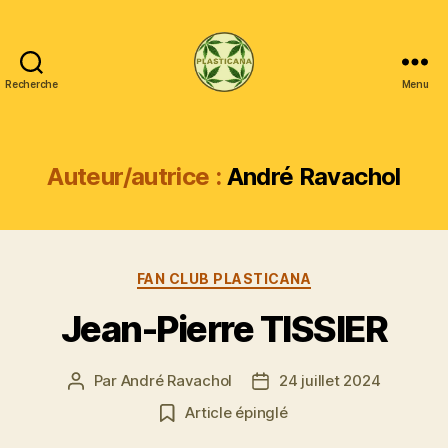
Recherche
Menu
Plasticana
Auteur/autrice :
André Ravachol
Catégories
FAN CLUB PLASTICANA
Jean-Pierre TISSIER
Par
André Ravachol
24 juillet 2024
Auteur
Date
de
de
Article épinglé
l’article
l’article