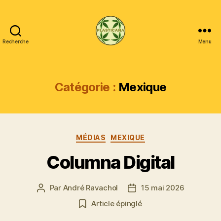
Recherche
Menu
Plasticana
Catégorie :
Mexique
Catégories
MÉDIAS
MEXIQUE
Columna Digital
Par
André Ravachol
15 mai 2026
Auteur
Date
de
de
Article épinglé
l’article
l’article