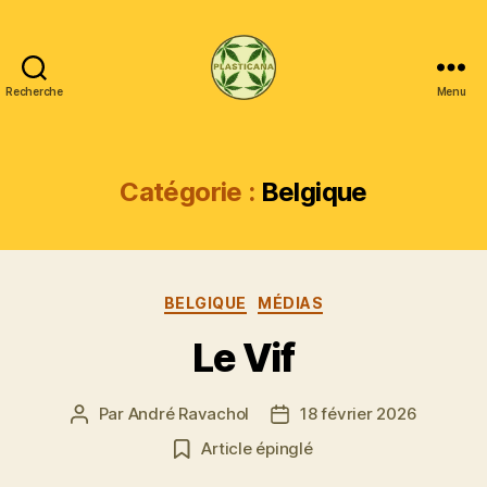
Recherche
Menu
Plasticana
Catégorie :
Belgique
Catégories
BELGIQUE
MÉDIAS
Le Vif
Par
André Ravachol
18 février 2026
Auteur
Date
de
de
Article épinglé
l’article
l’article