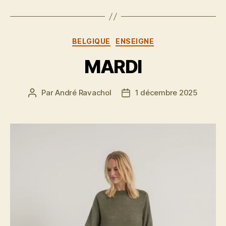
Catégories
BELGIQUE
ENSEIGNE
MARDI
Par
André Ravachol
1 décembre 2025
Auteur
Date
de
de
l’article
l’article