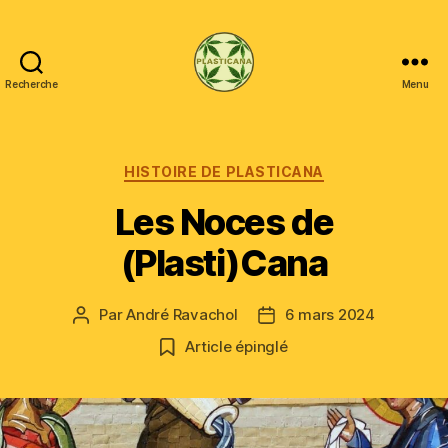
Recherche
Menu
Plasticana
Catégories
HISTOIRE DE PLASTICANA
Les Noces de
(Plasti)Cana
Par
André Ravachol
6 mars 2024
Auteur
Date
de
de
Article épinglé
l’article
l’article