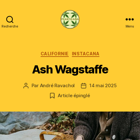
Recherche
Menu
Plasticana
Catégories
CALIFORNIE
INSTACANA
Ash Wagstaffe
Par
André Ravachol
14 mai 2025
Auteur
Date
de
de
Article épinglé
l’article
l’article