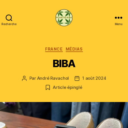
Recherche
Menu
Plasticana
Catégories
FRANCE
MÉDIAS
BIBA
Par
André Ravachol
1 août 2024
Auteur
Date
de
de
Article épinglé
l’article
l’article