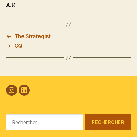
A.R
←
The Strategist
→
GQ
#Plasticana
Linkedin
Rechercher :