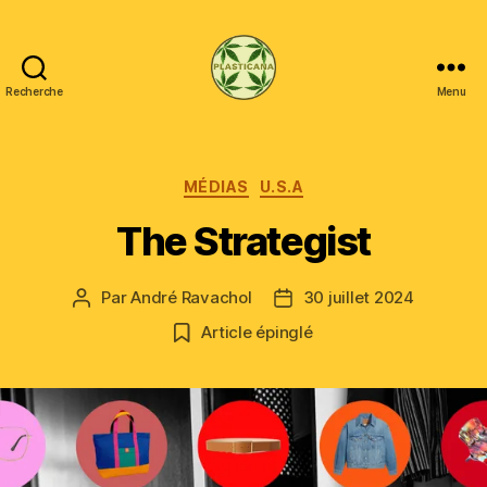
Recherche
Menu
Plasticana
Catégories
MÉDIAS
U.S.A
The Strategist
Par
André Ravachol
30 juillet 2024
Auteur
Date
de
de
Article épinglé
l’article
l’article