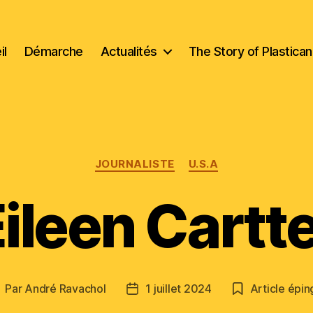
il
Démarche
Actualités
The Story of Plastica
Catégories
JOURNALISTE
U.S.A
ileen Cartt
Par
André Ravachol
1 juillet 2024
Article épin
uteur
Date
e
de