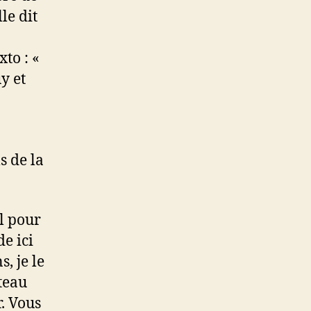
le dit
to : «
y et
s de la
l pour
e ici
, je le
teau
. Vous