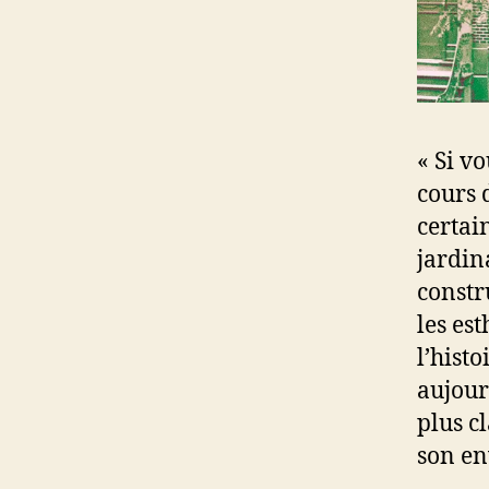
« Si v
cours 
certai
jardin
constr
les es
l’histo
aujour
plus c
son en