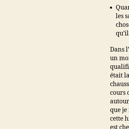
Quan
les 
chos
qu’il
Dans l
un mom
qualif
était 
chauss
cours 
autour
que je
cette h
est ch