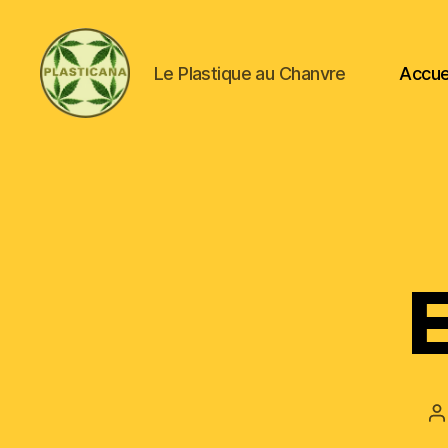
Le Plastique au Chanvre
Accue
Plasticana
E
A
d