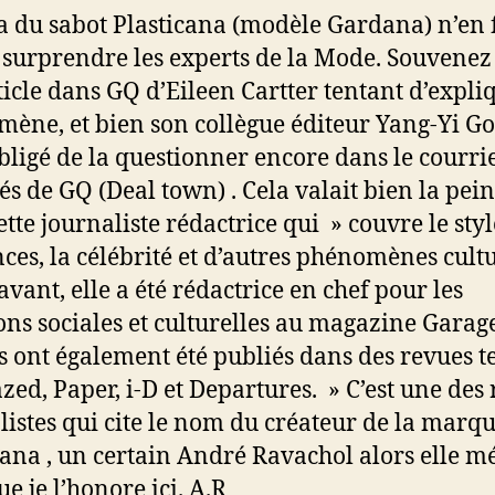
a du sabot Plasticana (modèle Gardana) n’en f
 surprendre les experts de la Mode. Souvenez
rticle dans GQ d’Eileen Cartter tentant d’expli
ène, et bien son collègue éditeur Yang-Yi Go
obligé de la questionner encore dans le courri
s de GQ (Deal town) . Cela valait bien la pei
ette journaliste rédactrice qui » couvre le style
ces, la célébrité et d’autres phénomènes cultu
vant, elle a été rédactrice en chef pour les
ons sociales et culturelles au magazine Garage
es ont également été publiés dans des revues te
zed, Paper, i-D et Departures. » C’est une des 
listes qui cite le nom du créateur de la marq
cana , un certain André Ravachol alors elle mé
e je l’honore ici. A.R