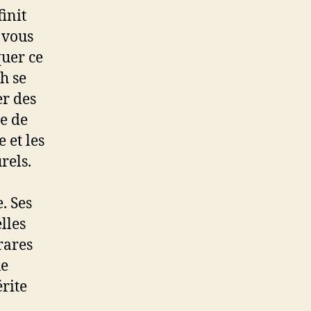
init
 vous
quer ce
h se
er des
ne de
 et les
rels.
. Ses
lles
rares
ue
rite