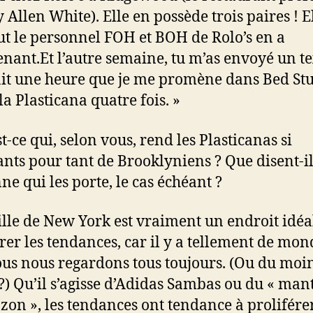
 Allen White). Elle en possède trois paires ! El
ut le personnel FOH et BOH de Rolo’s en a
nant.Et l’autre semaine, tu m’as envoyé un tex
ait une heure que je me promène dans Bed Stu
 la Plasticana quatre fois. »
t-ce qui, selon vous, rend les Plasticanas si
ants pour tant de Brooklyniens ? Que disent-il
ne qui les porte, le cas échéant ?
ille de New York est vraiment un endroit idéa
rer les tendances, car il y a tellement de mond
ous nous regardons tous toujours. (Ou du moins
 ?) Qu’il s’agisse d’Adidas Sambas ou du « man
on », les tendances ont tendance à proliférer