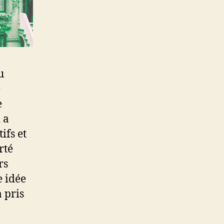
u
e
e
 a
ifs et
rté
rs
e idée
 pris