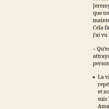
Jeremy
que to
mainte
Cela f
j’ai vu
– Qu’es
attray
person
La v
repé
et n
suis
Amaz