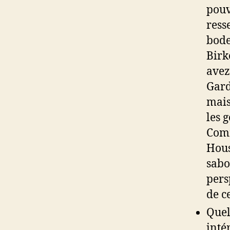
pouv
ress
bode
Birk
avez
Gard
mais
les 
Comm
Hous
sabo
pers
de c
Quel
inté