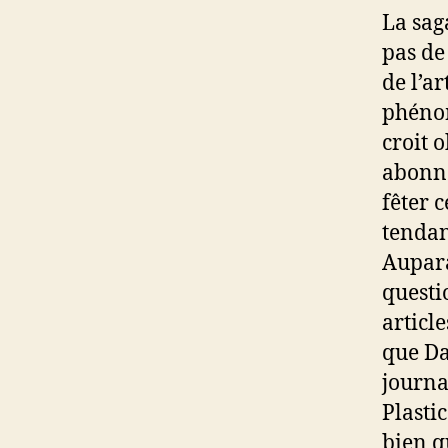
La sag
pas de
de l’a
phénom
croit 
abonné
fêter c
tendan
Aupara
questi
articl
que Da
journa
Plasti
bien qu