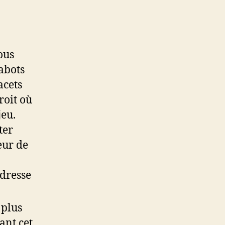
ous
abots
acets
roit où
jeu.
ter
eur de
adresse
 plus
ant cet