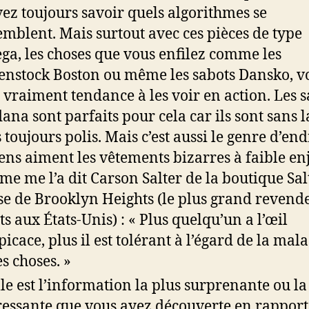
ez toujours savoir quels algorithmes se
emblent. Mais surtout avec ces pièces de type
ga, les choses que vous enfilez comme les
enstock Boston ou même les sabots Dansko, v
 vraiment tendance à les voir en action. Les s
ana sont parfaits pour cela car ils sont sans l
 toujours polis. Mais c’est aussi le genre d’end
gens aiment les vêtements bizarres à faible en
e me l’a dit Carson Salter de la boutique Sal
e de Brooklyn Heights (le plus grand revend
ts aux États-Unis) : « Plus quelqu’un a l’œil
picace, plus il est tolérant à l’égard de la mal
es choses. »
le est l’information la plus surprenante ou la
ressante que vous ayez découverte en rapport