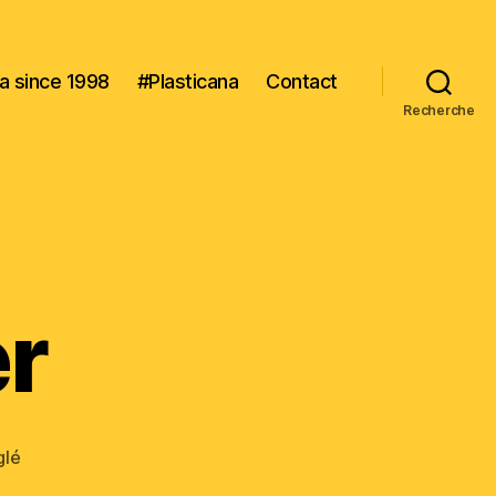
na since 1998
#Plasticana
Contact
Recherche
er
glé