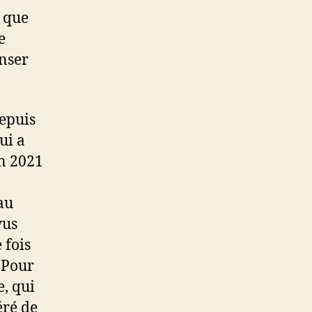
 que
e
nser
depuis
ui a
en 2021
au
vus
 fois
 Pour
e, qui
éré de