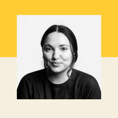
’article
l’article