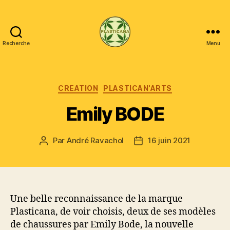
Recherche
Menu
Plasticana
Catégories
CREATION
PLASTICAN'ARTS
Emily BODE
Par
André Ravachol
16 juin 2021
Auteur
Date
de
de
l’article
l’article
Une belle reconnaissance de la marque
Plasticana, de voir choisis, deux de ses modèles
de chaussures par Emily Bode, la nouvelle