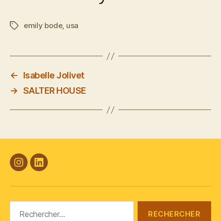
emily bode
,
usa
Étiquettes
←
Isabelle Jolivet
→
SALTER HOUSE
#Plasticana
Linkedin
Rechercher :