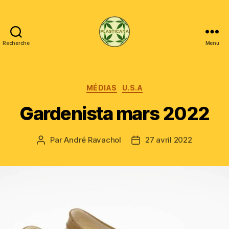
Recherche
Menu
Plasticana
Catégories
MÉDIAS
U.S.A
Gardenista mars 2022
Par
André Ravachol
27 avril 2022
Auteur
Date
de
de
l’article
l’article