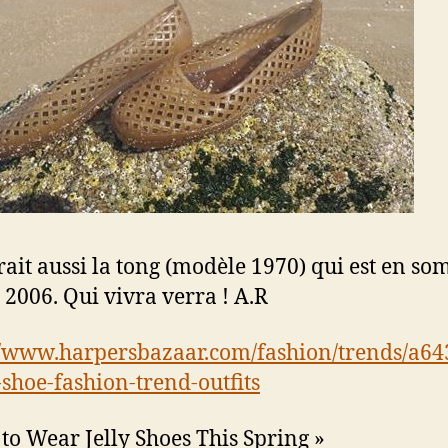
urait aussi la tong (modèle 1970) qui est en s
 2006. Qui vivra verra ! A.R
//www.harpersbazaar.com/fashion/trends/a6
y-shoe-fashion-trend-outfits
to Wear Jelly Shoes This Spring »