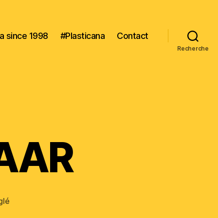
na since 1998
#Plasticana
Contact
Recherche
ZAAR
glé