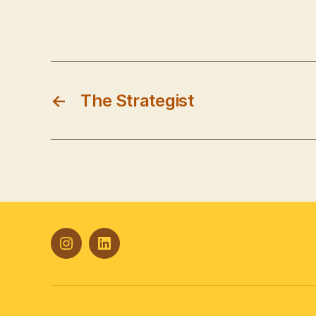
←
The Strategist
#Plasticana
Linkedin