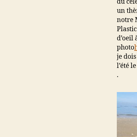
du cél
un thè
notre 
Plastic
d’oeil 
photo
je doi
l’été 
.