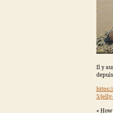
Il y a
depuis
https:
5/jell
« How 