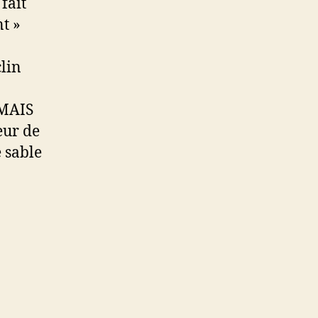
fait
t »
clin
MAIS
eur de
 sable