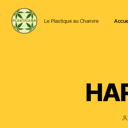
Le Plastique au Chanvre
Accue
Plasticana
HAR
A
d