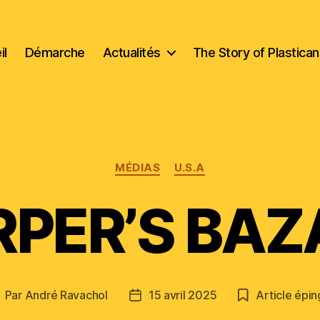
il
Démarche
Actualités
The Story of Plastica
Catégories
MÉDIAS
U.S.A
PER’S BA
Par
André Ravachol
15 avril 2025
Article épin
uteur
Date
e
de