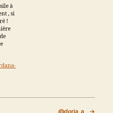
ile à
nt , si
ré !
mière
 de
ce
ardana-
@doria_a
→