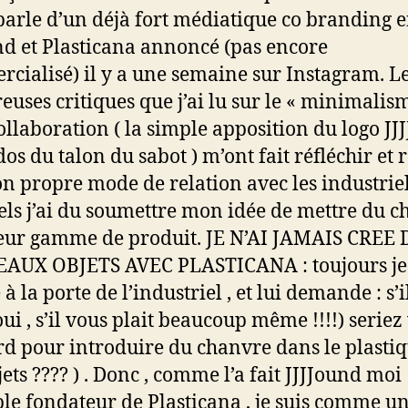
 parle d’un déjà fort médiatique co branding 
nd et Plasticana annoncé (pas encore
cialisé) il y a une semaine sur Instagram. L
uses critiques que j’ai lu sur le « minimalis
collaboration ( la simple apposition du logo JJ
dos du talon du sabot ) m’ont fait réfléchir et 
n propre mode de relation avec les industrie
ls j’ai du soumettre mon idée de mettre du 
eur gamme de produit. JE N’AI JAMAIS CREE 
AUX OBJETS AVEC PLASTICANA : toujours je
à la porte de l’industriel , et lui demande : s’i
oui , s’il vous plait beaucoup même !!!!) seriez
rd pour introduire du chanvre dans le plasti
ets ???? ) . Donc , comme l’a fait JJJJound moi
le fondateur de Plasticana , je suis comme u