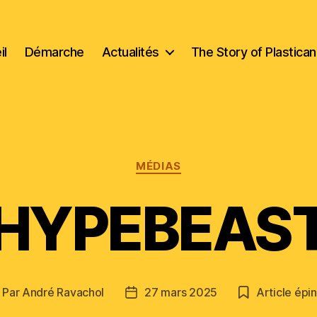
il
Démarche
Actualités
The Story of Plastica
Catégories
MÉDIAS
HYPEBEAS
Par
André Ravachol
27 mars 2025
Article épi
uteur
Date
e
de