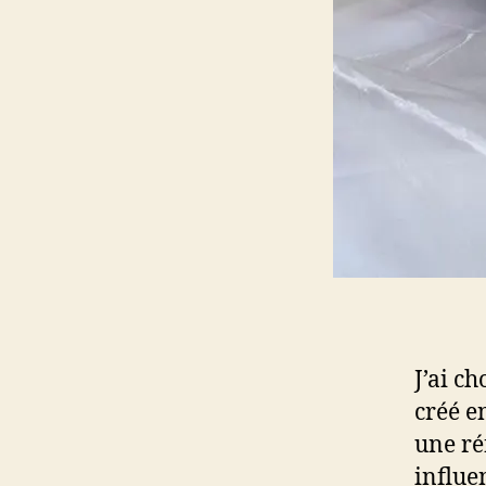
J’ai c
créé e
une ré
influe