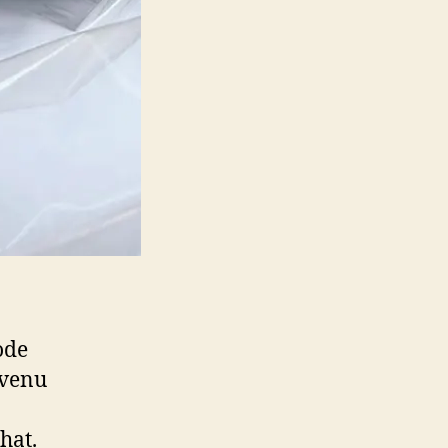
ode
evenu
hat.