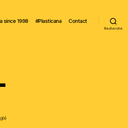
na since 1998
#Plasticana
Contact
Recherche
T
nglé