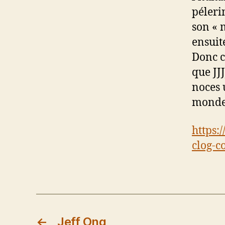
péleri
son « 
ensuit
Donc c
que JJ
noces 
monde 
https:
clog-c
←
Jeff Ong