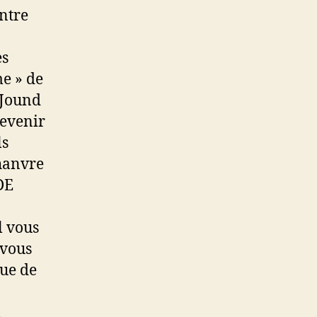
entre
es
me » de
JJound
revenir
ls
chanvre
DE
l vous
 vous
que de
n