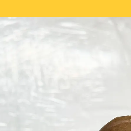
article
l’article