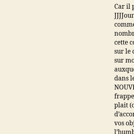
Car il
JJJJou
commer
nombre
cette 
sur le 
sur mo
auxque
dans l
NOUVE
frappe 
plait (
d’acco
vos obj
l’humb