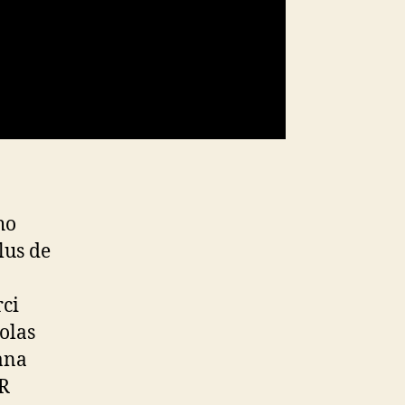
ho
lus de
rci
olas
cana
.R