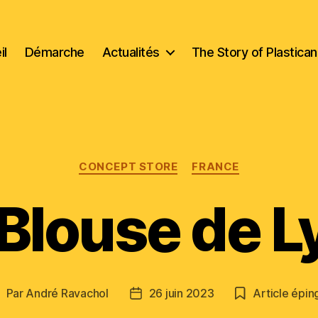
il
Démarche
Actualités
The Story of Plastica
Catégories
CONCEPT STORE
FRANCE
 Blouse de L
Par
André Ravachol
26 juin 2023
Article épin
uteur
Date
e
de