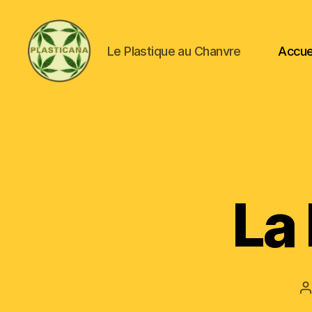
Le Plastique au Chanvre
Accue
Plasticana
La
A
d