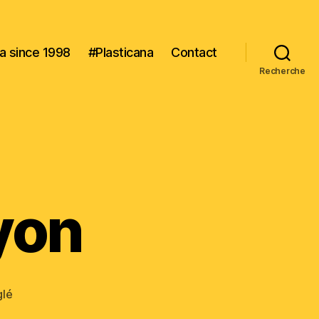
na since 1998
#Plasticana
Contact
Recherche
yon
glé