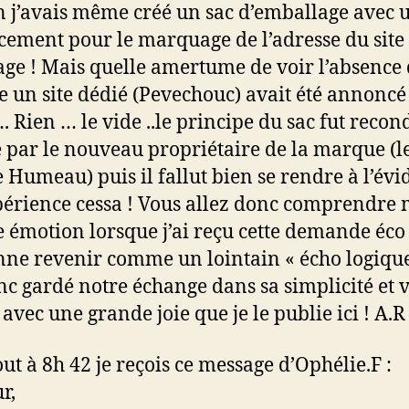
n j’avais même créé un sac d’emballage avec 
ement pour le marquage de l’adresse du site
age ! Mais quelle amertume de voir l’absence 
e un site dédié (Pevechouc) avait été annoncé
. Rien … le vide ..le principe du sac fut recon
 par le nouveau propriétaire de la marque (l
 Humeau) puis il fallut bien se rendre à l’év
xpérience cessa ! Vous allez donc comprendre
 émotion lorsque j’ai reçu cette demande éco
nne revenir comme un lointain « écho logique
onc gardé notre échange dans sa simplicité et v
t avec une grande joie que je le publie ici ! A.R
out à 8h 42 je reçois ce message d’Ophélie.F :
r,