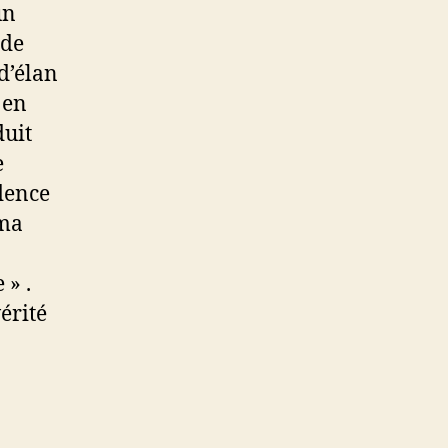
un
 de
d’élan
 en
duit
e
idence
 ma
 » .
érité