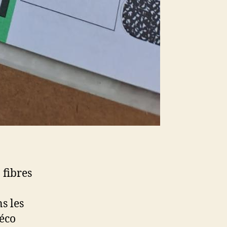
 fibres
ns les
 éco