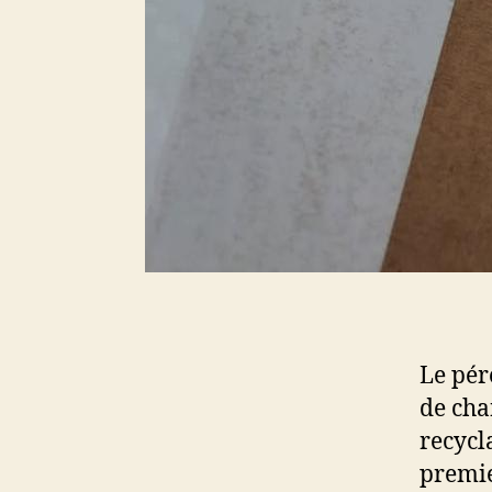
Le pér
de cha
recycla
premier