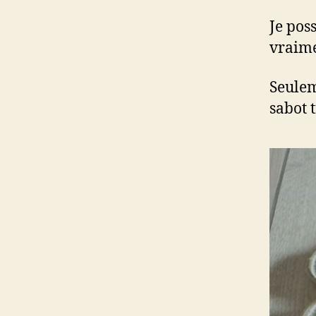
Je pos
vraimen
Seulem
sabot 