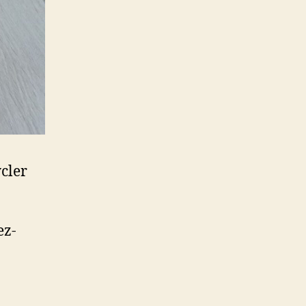
cler
ez-