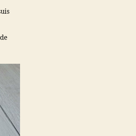
suis
 de