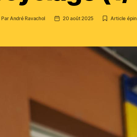
Par
André Ravachol
20 août 2025
Article épi
uteur
Date
e
de
article
l’article