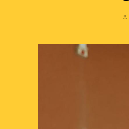
A
d
l’