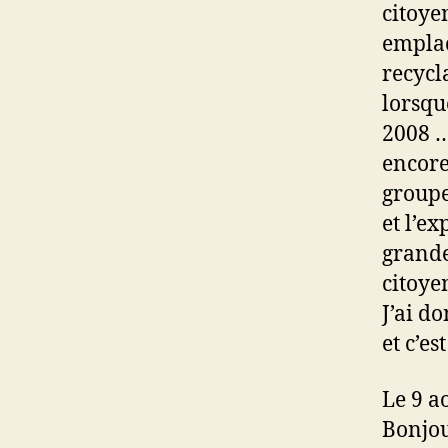
citoye
emplac
recycl
lorsqu
2008 …
encore
groupe
et l’e
grande
citoye
J’ai d
et c’es
Le 9 a
Bonjou