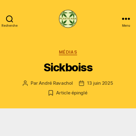
Recherche
Menu
Plasticana
Catégories
MÉDIAS
Sickboiss
Par
André Ravachol
13 juin 2025
Auteur
Date
de
de
Article épinglé
l’article
l’article