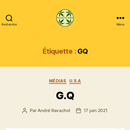
Recherche
Menu
Plasticana
Étiquette :
GQ
Catégories
MÉDIAS
U.S.A
G.Q
Par
André Ravachol
17 juin 2021
Auteur
Date
de
de
l’article
l’article