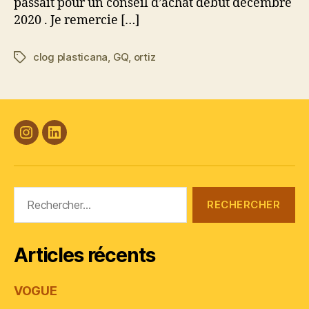
passait pour un conseil d’achat début décembre
2020 . Je remercie […]
clog plasticana
,
GQ
,
ortiz
Étiquettes
#Plasticana
Linkedin
Rechercher :
Articles récents
VOGUE