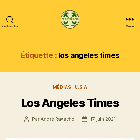
Recherche
Menu
Plasticana
Étiquette :
los angeles times
Catégories
MÉDIAS
U.S.A
Los Angeles Times
Par
André Ravachol
17 juin 2021
Auteur
Date
de
de
l’article
l’article