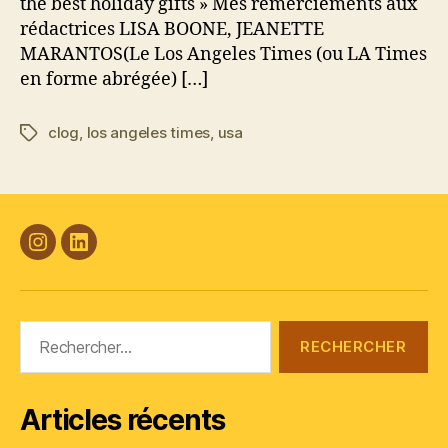
the best holiday gifts » Mes remerciements aux
rédactrices LISA BOONE, JEANETTE
MARANTOS(Le Los Angeles Times (ou LA Times
en forme abrégée) […]
clog
,
los angeles times
,
usa
Étiquettes
#Plasticana
Linkedin
Rechercher :
Articles récents