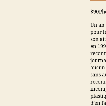
$90Pho
Un an 
pour l
son at
en 199
reconna
journa
aucun 
sans a
reconn
incomp
plasti
d’en f