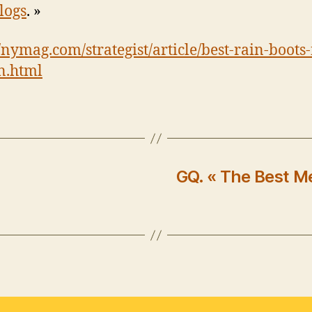
logs
. »
//nymag.com/strategist/article/best-rain-boots-
.html
GQ. « The Best Me