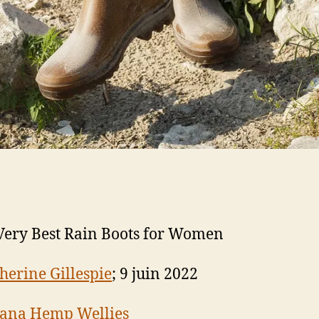
Very Best Rain Boots for Women
herine Gillespie
; 9 juin 2022
cana Hemp Wellies