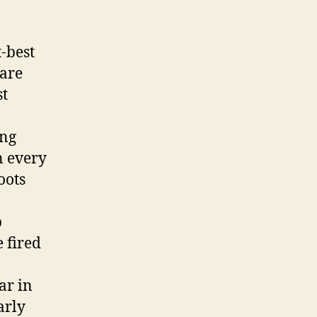
t-best
 are
st
ong
n every
oots
p
 fired
ar in
arly