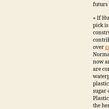
futurs
« If H
pick is
constr
contri
over
r
Norman
now an
are co
waterp
plasti
sugar 
Plasti
the he