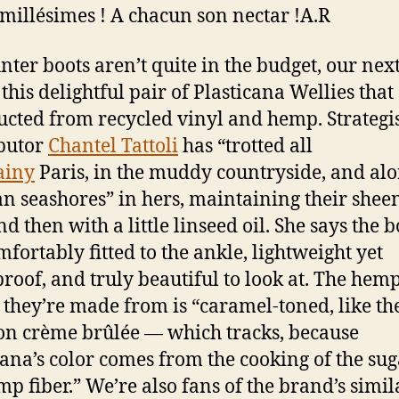
 millésimes ! A chacun son nectar !A.R
unter boots aren’t quite in the budget, our nex
 this delightful pair of Plasticana Wellies that
ucted from recycled vinyl and hemp. Strategi
butor
Chantel Tattoli
has “trotted all
ainy
Paris, in the muddy countryside, and al
 seashores” in hers, maintaining their shee
d then with a little linseed oil. She says the b
mfortably fitted to the ankle, lightweight yet
roof, and truly beautiful to look at. The hem
c they’re made from is “caramel-toned, like the
on crème brûlée — which tracks, because
cana’s color comes from the cooking of the sug
mp fiber.” We’re also fans of the brand’s simil