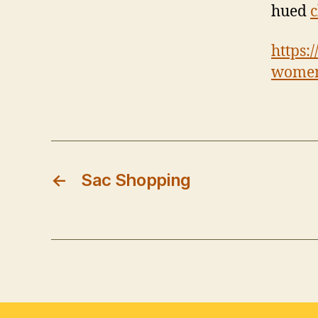
hued
c
https:
women
←
Sac Shopping