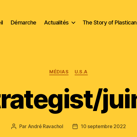
il
Démarche
Actualités
The Story of Plastica
Catégories
MÉDIAS
U.S.A
rategist/ju
Par
André Ravachol
10 septembre 2022
Auteur
Date
de
de