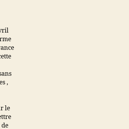
ril
irme
rance
cette
 sans
s ,
r le
ttre
 de