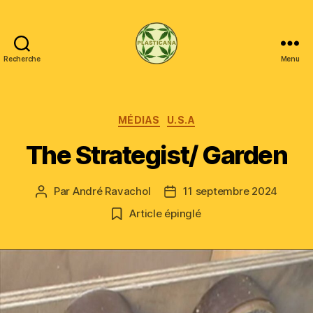
Recherche
Menu
Plasticana
Catégories
MÉDIAS
U.S.A
The Strategist/ Garden
Par
André Ravachol
11 septembre 2024
Auteur
Date
de
de
Article épinglé
l’article
l’article