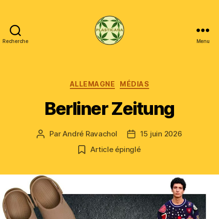
Recherche
Menu
Plasticana
Catégories
ALLEMAGNE
MÉDIAS
Berliner Zeitung
Par
André Ravachol
15 juin 2026
Auteur
Date
de
de
Article épinglé
l’article
l’article