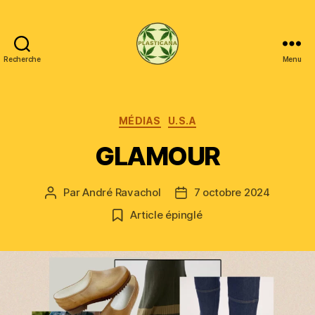
Recherche
Menu
Plasticana
Catégories
MÉDIAS
U.S.A
GLAMOUR
Par
André Ravachol
7 octobre 2024
Auteur
Date
de
de
Article épinglé
l’article
l’article