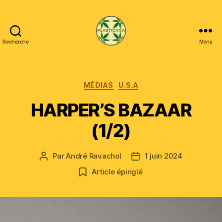
Recherche
Menu
Plasticana
Catégories
MÉDIAS
U.S.A
HARPER’S BAZAAR
(1/2)
Par
André Ravachol
1 juin 2024
Auteur
Date
de
de
Article épinglé
l’article
l’article