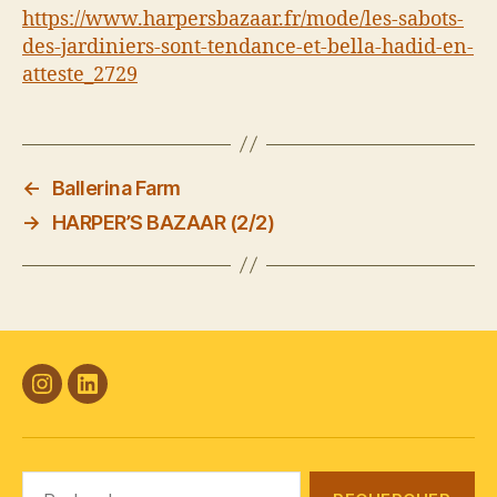
https://www.harpersbazaar.fr/mode/les-sabots-
des-jardiniers-sont-tendance-et-bella-hadid-en-
atteste_2729
←
Ballerina Farm
→
HARPER’S BAZAAR (2/2)
#Plasticana
Linkedin
Rechercher :