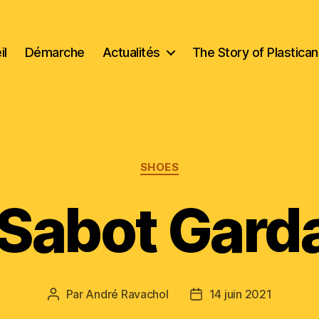
il
Démarche
Actualités
The Story of Plastica
Catégories
SHOES
 Sabot Gard
Par
André Ravachol
14 juin 2021
Auteur
Date
de
de